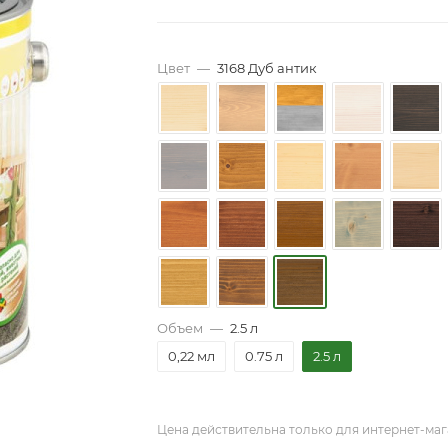
Цвет
—
3168 Дуб антик
Объем
—
2.5 л
0,22 мл
0.75 л
2.5 л
Цена действительна только для интернет-маг