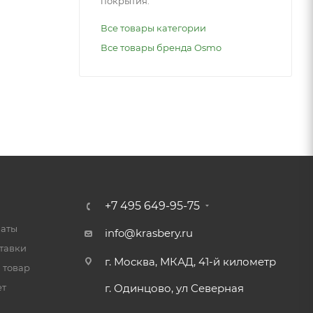
покрытия.
Все товары категории
Все товары бренда Osmo
+7 495 649-95-75
латы
info@krasbery.ru
тавки
г. Москва, МКАД, 41-й километр
 товар
ет
г. Одинцово, ул Северная