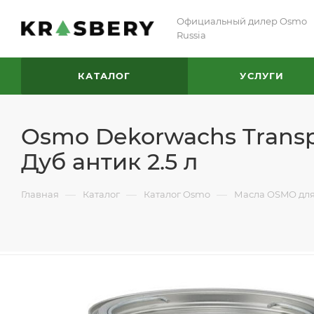
Официальный дилер Osmo
Russia
КАТАЛОГ
УСЛУГИ
Osmo Dekorwachs Transp
Дуб антик 2.5 л
—
—
—
Главная
Каталог
Каталог Osmo
Масла OSMO для