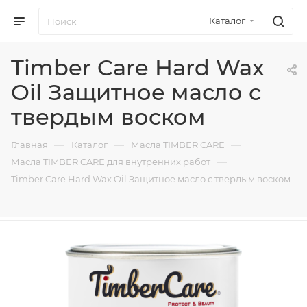
Каталог
Timber Care Hard Wax
Oil Защитное масло с
твердым воском
—
—
—
Главная
Каталог
Масла TIMBER CARE
—
Масла TIMBER CARE для внутренних работ
Timber Care Hard Wax Oil Защитное масло с твердым воском