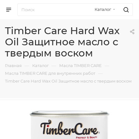
Каталог
Timber Care Hard Wax
Oil Защитное масло с
твердым воском
—
—
—
Главная
Каталог
Масла TIMBER CARE
—
Масла TIMBER CARE для внутренних работ
Timber Care Hard Wax Oil Защитное масло с твердым воском