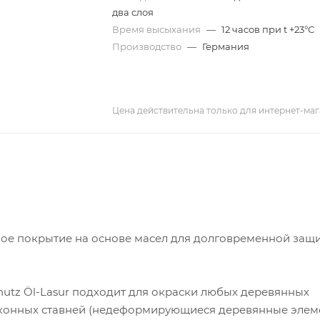
два слоя
Время высыхания
—
12 часов при t +23°С
Производство
—
Германия
Цена действительна только для интернет-маг
ное покрытие на основе масел для долговременной защ
utz Öl-Lasur подходит для окраски любых деревянных
 оконных ставней (недеформирующиеся деревянные элем