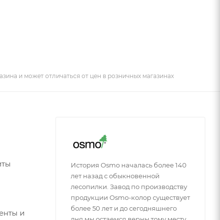
азина и может отличаться от цен в розничных магазинах
иты
История Osmo началась более 140
лет назад с обыкновенной
лесопилки. Завод по производству
продукции Osmo-колор существует
более 50 лет и до сегодняшнего
енты и
дня мы остаемся верны тому месту,