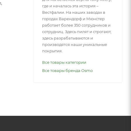
,
где и началась эта история –
Вестфалии. На наших заводах в
городах Варендорф и Мюнстер
работает более 350 сотрудников и
сотрудниц. Здесь пилят и строгают,
здесь разрабатываются и
производятся наши уникальные
покрытия.
Все товары категории
Все товары бренда Osmo