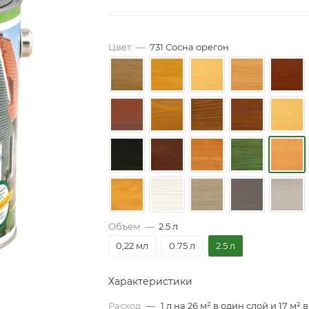
Цвет
—
731 Сосна орегон
Объем
—
2.5 л
0,22 мл
0.75 л
2.5 л
Характеристики
Расход
—
1 л на 26 м² в один слой и 17 м² в