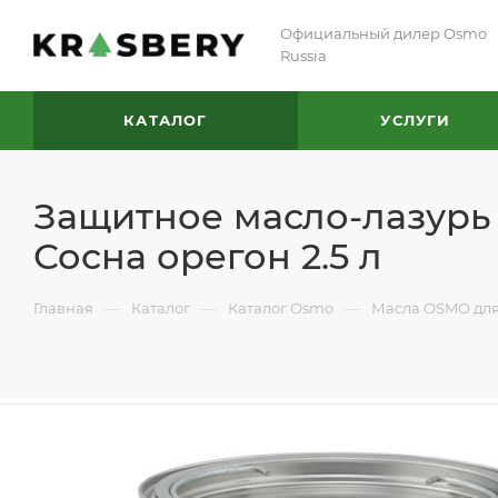
Официальный дилер Osmo
Russia
КАТАЛОГ
УСЛУГИ
Защитное масло-лазурь 
Сосна орегон 2.5 л
—
—
—
Главная
Каталог
Каталог Osmo
Масла OSMO для