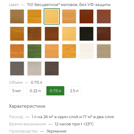
Цвет
—
701 Бесцветное* матовое, без УФ-защиты
Объем
—
0.75 л
5 мл
0.22 л
0.75 л
2.5 л
Характеристики
Расход
—
1 л на 26 м² в один слой и 17 м² в два слоя
Время высыхания
—
12 часов при t +23°С
Производство
—
Германия