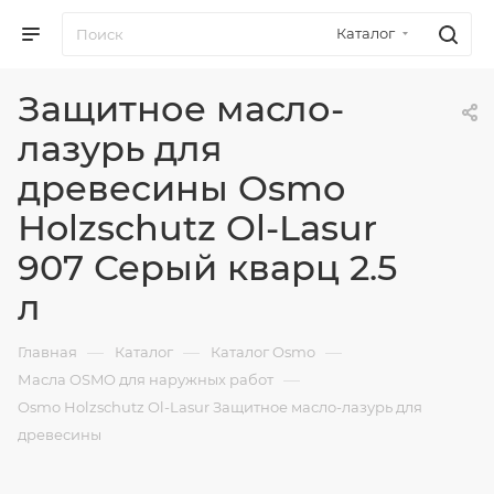
Каталог
Защитное масло-
лазурь для
древесины Osmo
Holzschutz Ol-Lasur
907 Серый кварц 2.5
л
—
—
—
Главная
Каталог
Каталог Osmo
—
Масла OSMO для наружных работ
Osmo Holzschutz Ol-Lasur Защитное масло-лазурь для
древесины