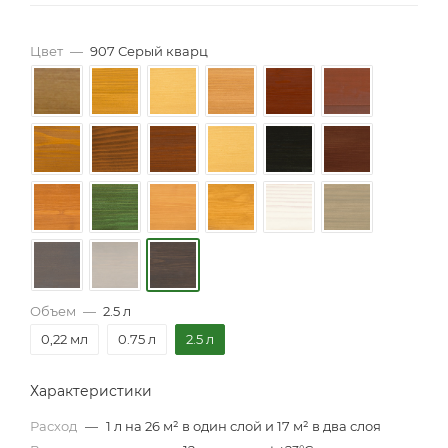
Цвет
—
907 Серый кварц
Объем
—
2.5 л
0,22 мл
0.75 л
2.5 л
Характеристики
Расход
—
1 л на 26 м² в один слой и 17 м² в два слоя