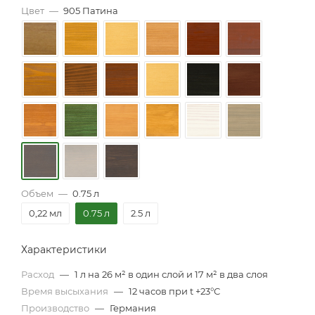
Цвет
—
905 Патина
Объем
—
0.75 л
0,22 мл
0.75 л
2.5 л
Характеристики
Расход
—
1 л на 26 м² в один слой и 17 м² в два слоя
Время высыхания
—
12 часов при t +23°С
Производство
—
Германия