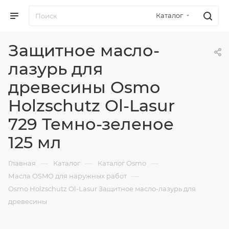
Каталог
Защитное масло-
лазурь для
древесины Osmo
Holzschutz Ol-Lasur
729 Темно-зеленое
125 мл
—
—
—
Главная
Каталог
Каталог Osmo
—
Масла OSMO для наружных работ
Osmo Holzschutz Ol-Lasur Защитное масло-лазурь для
древесины