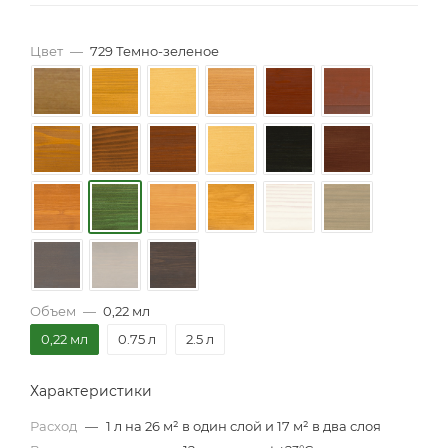
Цвет
—
729 Темно-зеленое
Объем
—
0,22 мл
0,22 мл
0.75 л
2.5 л
Характеристики
Расход
—
1 л на 26 м² в один слой и 17 м² в два слоя