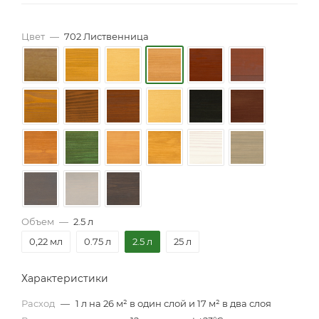
Цвет
—
702 Лиственница
Объем
—
2.5 л
0,22 мл
0.75 л
2.5 л
25 л
Характеристики
Расход
—
1 л на 26 м² в один слой и 17 м² в два слоя