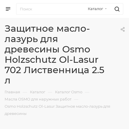
Каталог
Защитное масло-
лазурь для
древесины Osmo
Holzschutz Ol-Lasur
702 Лиственница 2.5
л
—
—
—
Главная
Каталог
Каталог Osmo
—
Масла OSMO для наружных работ
Osmo Holzschutz Ol-Lasur Защитное масло-лазурь для
древесины