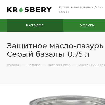
Официальный дилер Osmo
Russia
КАТАЛОГ
УСЛУГИ
Защитное масло-лазурь 
Серый базальт 0.75 л
—
—
—
Главная
Каталог
Каталог Osmo
Масла OSMO для