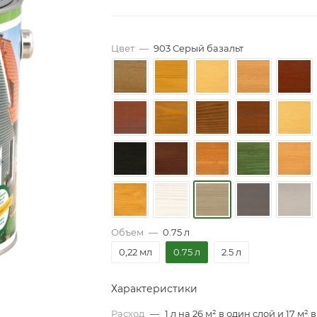
Цвет
—
903 Серый базальт
Объем
—
0.75 л
0,22 мл
0.75 л
2.5 л
Характеристики
Расход
—
1 л на 26 м² в один слой и 17 м² в