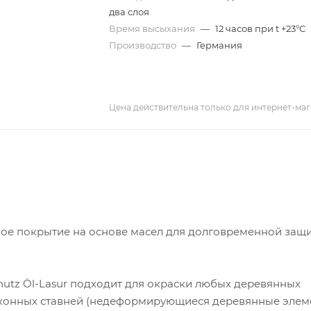
два слоя
Время высыхания
—
12 часов при t +23°С
Производство
—
Германия
Цена действительна только для интернет-маг
ное покрытие на основе масел для долговременной защ
utz Öl-Lasur подходит для окраски любых деревянных
 оконных ставней (недеформирующиеся деревянные элем