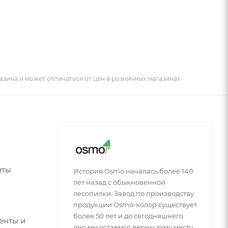
азина и может отличаться от цен в розничных магазинах
иты
История Osmo началась более 140
лет назад с обыкновенной
лесопилки. Завод по производству
продукции Osmo-колор существует
более 50 лет и до сегодняшнего
енты и
дня мы остаемся верны тому месту,