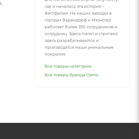
,
где и началась эта история –
Вестфалии. На наших заводах в
городах Варендорф и Мюнстер
работает более 350 сотрудников и
сотрудниц. Здесь пилят и строгают,
здесь разрабатываются и
производятся наши уникальные
покрытия.
Все товары категории
Все товары бренда Osmo