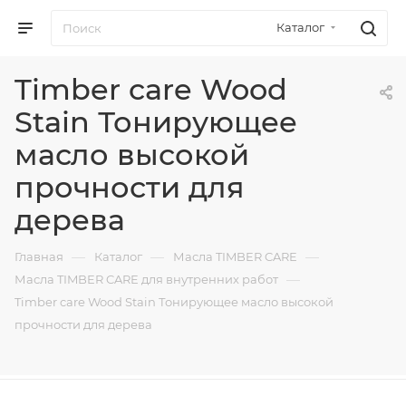
Каталог
Timber care Wood
Stain Тонирующее
масло высокой
прочности для
дерева
—
—
—
Главная
Каталог
Масла TIMBER CARE
—
Масла TIMBER CARE для внутренних работ
Timber care Wood Stain Тонирующее масло высокой
прочности для дерева