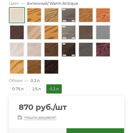
Цвет
—
Античный/ Warm Antique
Объем
—
0.2 л
0.75 л
2.5 л
0.2 л
870
руб.
/шт
Нашли дешевле?