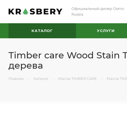
Официальный дилер Osmo
Russia
КАТАЛОГ
УСЛУГИ
Timber care Wood Stain
дерева
—
—
—
Главная
Каталог
Масла TIMBER CARE
Масла TIM