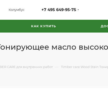
+7 495 649-95-75
Колумбус
КАК КУПИТЬ
ДО
 Тонирующее масло высок
—
BER CARE для внутренних работ
Timber care Wood Stain Тон