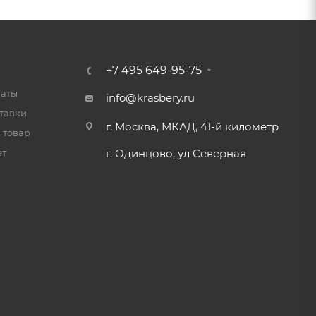
+7 495 649-95-75
латы
info@krasbery.ru
тавки
г. Москва, МКАД, 41-й километр
 товар
ет
г. Одинцово, ул Северная