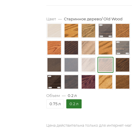
Цвет
—
Старинное дерево/ Old Wood
Объем
—
0.2 л
0.75 л
0.2 л
Цена действительна только для интернет-маг