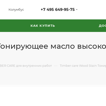
+7 495 649-95-75
Колумбус
КАК КУПИТЬ
ДО
 Тонирующее масло высок
—
BER CARE для внутренних работ
Timber care Wood Stain Тон