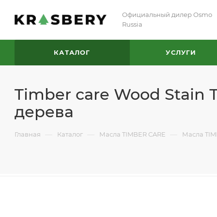
Официальный дилер Osmo
Russia
КАТАЛОГ
УСЛУГИ
Timber care Wood Stain
дерева
—
—
—
Главная
Каталог
Масла TIMBER CARE
Масла TIM