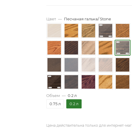
Цвет
—
Песчаная галька/ Stone
Объем
—
0.2 л
0.75 л
0.2 л
Цена действительна только для интернет-маг