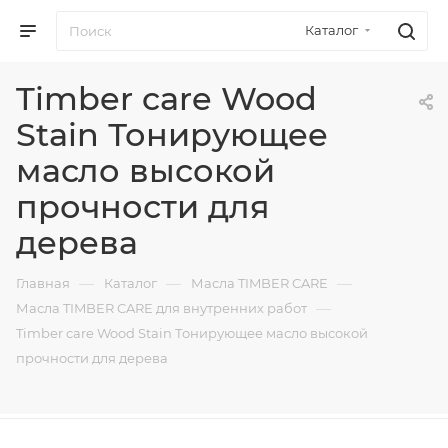
Каталог
Timber care Wood
Stain Тонирующее
масло высокой
прочности для
дерева
—
—
—
Главная
Каталог
Масла TIMBER CARE
—
Масла TIMBER CARE для внутренних работ
Timber care Wood Stain Тонирующее масло высокой
прочности для дерева