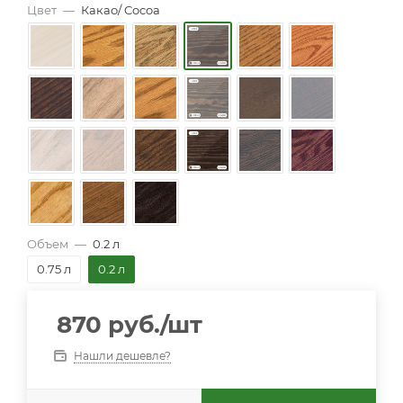
Цвет
—
Какао/ Cocoa
Объем
—
0.2 л
0.75 л
0.2 л
870
руб.
/шт
Нашли дешевле?