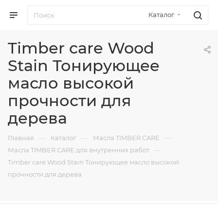
Каталог
Timber care Wood
Stain Тонирующее
масло высокой
прочности для
дерева
—
—
—
Главная
Каталог
Масла TIMBER CARE
—
Масла TIMBER CARE для внутренних работ
Timber care Wood Stain Тонирующее масло высокой
прочности для дерева