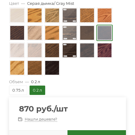
Цвет
—
Серая дымка/ Gray Mist
Объем
—
0.2 л
0.75 л
0.2 л
870
руб.
/шт
Нашли дешевле?